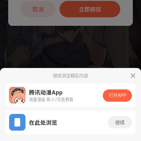
本章节仅支持App阅读，可打开App新用
户7天免费看
取消
立即前往
继续浏览精彩内容
腾讯动漫App
下一话
腾漫App免费看
打开APP
海量漫画 新人7天免费看
App免费看
在此处浏览
继续
154话 1/1