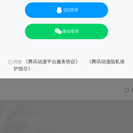
QQ登录
微信登录
《腾讯动漫平台服务协议》
《腾讯动漫隐私保
同意
、
护指引》
。