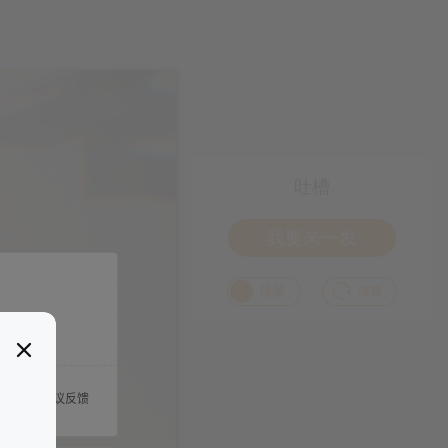
吐槽
我要来一发