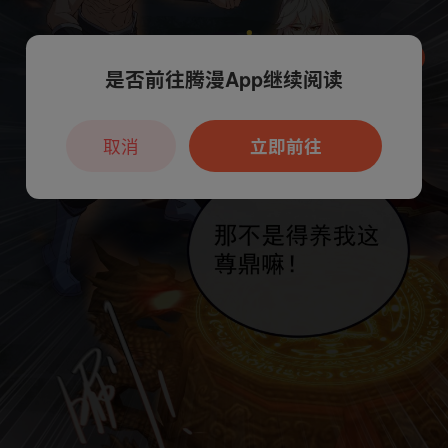
是否前往腾漫App继续阅读
本章节仅支持App阅读，可打开App新用
户7天免费看
取消
立即前往