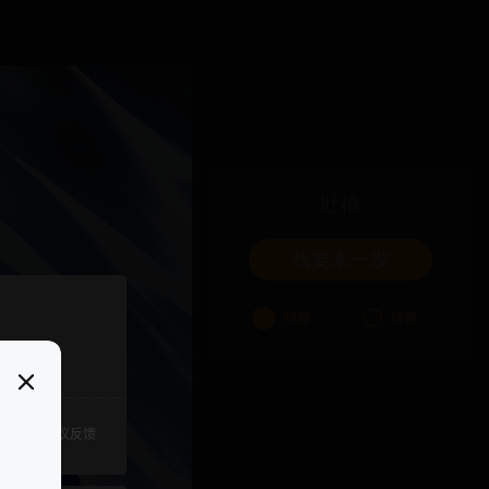
吐槽
我要来一发