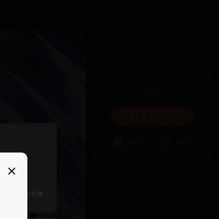
吐槽
我要来一发