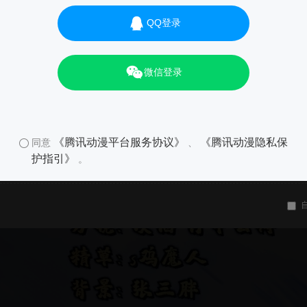
QQ登录
微信登录
《腾讯动漫平台服务协议》
《腾讯动漫隐私保
同意
、
护指引》
。