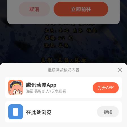
本章节仅支持App阅读，可打开App新用
户7天免费看
取消
立即前往
继续浏览精彩内容
腾讯动漫App
打开APP
海量漫画 新人7天免费看
App免费看
在此处浏览
继续
下一话
腾漫App免费看
67话 1/1