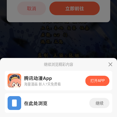
本章节仅支持App阅读，可打开App新用
户7天免费看
取消
立即前往
继续浏览精彩内容
腾讯动漫App
打开APP
海量漫画 新人7天免费看
App免费看
在此处浏览
继续
下一话
腾漫App免费看
220话 1/1