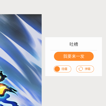
吐槽
我要来一发