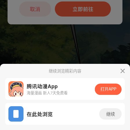
本章节仅支持App阅读，可打开App新用
户7天免费看
取消
立即前往
继续浏览精彩内容
腾讯动漫App
打开APP
海量漫画 新人7天免费看
App免费看
在此处浏览
继续
下一话
腾漫App免费看
381话 1/1