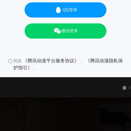
QQ登录
微信登录
《腾讯动漫平台服务协议》
《腾讯动漫隐私保
同意
、
护指引》
。