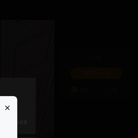
吐槽
我要来一发