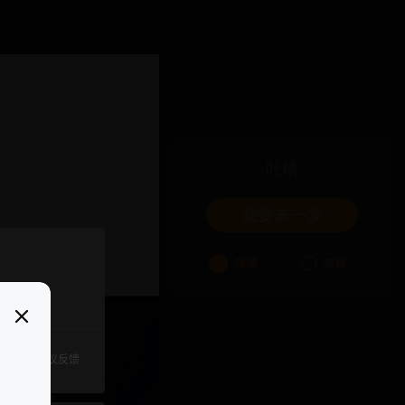
吐槽
我要来一发