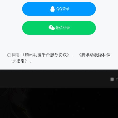
QQ登录
微信登录
《腾讯动漫平台服务协议》
《腾讯动漫隐私保
同意
、
护指引》
。