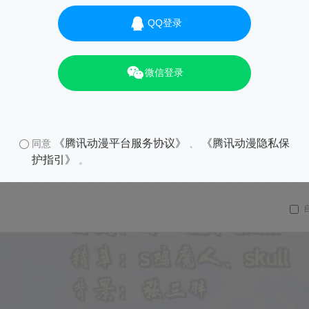
QQ登录
微信登录
《腾讯动漫平台服务协议》
《腾讯动漫隐私保
同意
、
护指引》
。