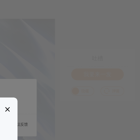
吐槽
我要来一发