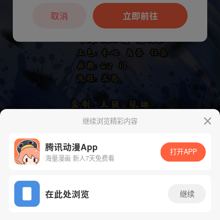
本章节仅支持App阅读，可打开App新用
户7天免费看
取消
立即前往
继续浏览精彩内容
腾讯动漫App
打开APP
海量漫画 新人7天免费看
App免费看
在此处浏览
继续
下一话
腾漫App免费看
218话 1/1