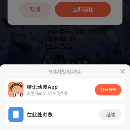
本章节仅支持App阅读，可打开App新用
户7天免费看
取消
立即前往
继续浏览精彩内容
腾讯动漫App
打开APP
海量漫画 新人7天免费看
App免费看
在此处浏览
继续
下一话
腾漫App免费看
120话 1/1