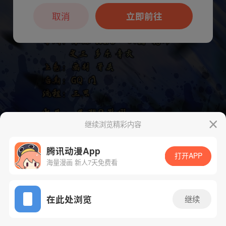
本章节仅支持App阅读，可打开App新用
户7天免费看
取消
立即前往
继续浏览精彩内容
腾讯动漫App
打开APP
海量漫画 新人7天免费看
App免费看
在此处浏览
继续
下一话
腾漫App免费看
239话 1/1