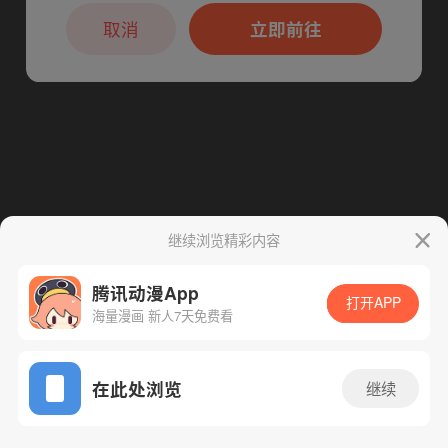
本章节仅支持App阅读，可打开App新用
下一话
腾漫App免费看
户7天免费看
取消
立即前往
继续浏览精彩内容
腾讯动漫App
打开APP
海量漫画 新人7天免费看
App免费看
在此处浏览
继续
63话 1/1