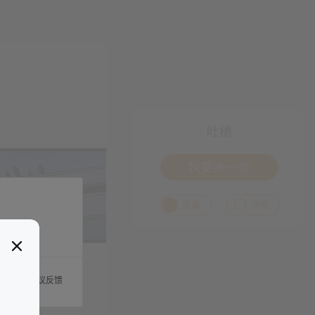
吐槽
我要来一发