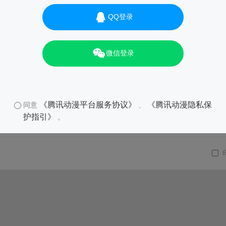
QQ登录
微信登录
《腾讯动漫平台服务协议》
《腾讯动漫隐私保
同意
、
护指引》
。