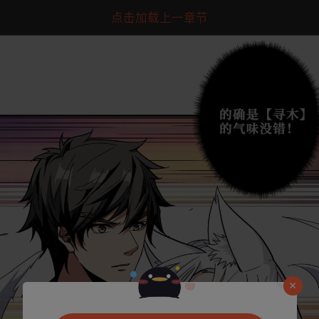
点击加载上一章节