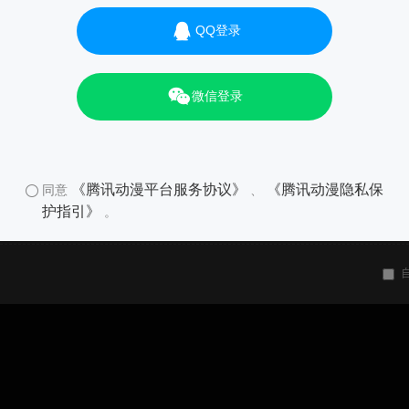
QQ登录
微信登录
《腾讯动漫平台服务协议》
《腾讯动漫隐私保
同意
、
护指引》
。