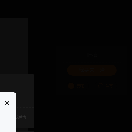
吐槽
我要来一发