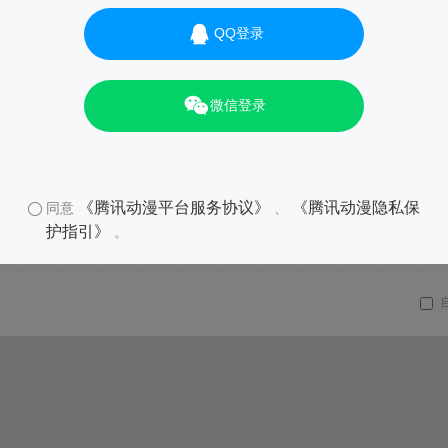
QQ登录
微信登录
《腾讯动漫平台服务协议》
《腾讯动漫隐私保
同意
、
护指引》
。