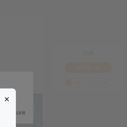
吐槽
我要来一发