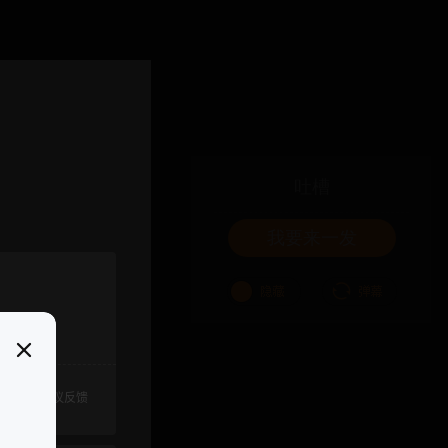
吐槽
我要来一发