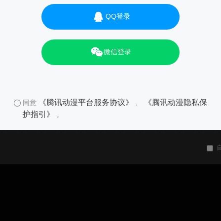
QQ登录
微信登录
《腾讯动漫平台服务协议》
《腾讯动漫隐私保
同意
、
护指引》
。