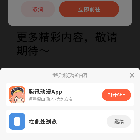
本章节仅支持App阅读，可打开App新用
户7天免费看
取消
立即前往
继续浏览精彩内容
腾讯动漫App
打开APP
下一话
腾漫App免费看
海量漫画 新人7天免费看
App免费看
在此处浏览
继续
870话 1/1