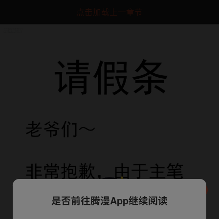
点击加载上一章节
是否前往腾漫App继续阅读