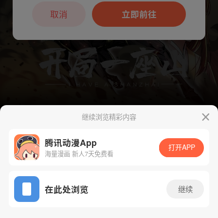
本章节仅支持App阅读，可打开App新用
户7天免费看
取消
立即前往
继续浏览精彩内容
腾讯动漫App
下一话
腾漫App免费看
打开APP
海量漫画 新人7天免费看
App免费看
在此处浏览
继续
577话 1/1