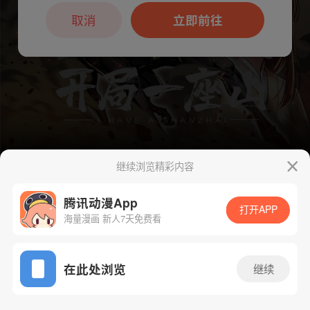
本章节仅支持App阅读，可打开App新用
户7天免费看
取消
立即前往
继续浏览精彩内容
腾讯动漫App
下一话
腾漫App免费看
打开APP
海量漫画 新人7天免费看
App免费看
在此处浏览
继续
826话 1/1