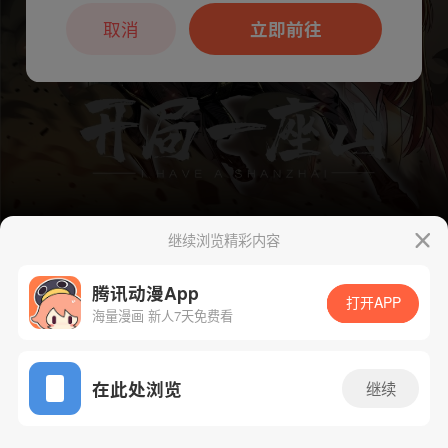
本章节仅支持App阅读，可打开App新用
户7天免费看
取消
立即前往
继续浏览精彩内容
腾讯动漫App
下一话
腾漫App免费看
打开APP
海量漫画 新人7天免费看
App免费看
在此处浏览
继续
1066话 1/1