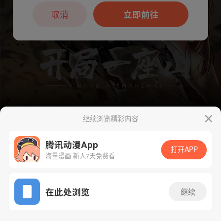
本章节仅支持App阅读，可打开App新用
户7天免费看
取消
立即前往
继续浏览精彩内容
腾讯动漫App
下一话
腾漫App免费看
打开APP
海量漫画 新人7天免费看
App免费看
在此处浏览
继续
790话 1/1