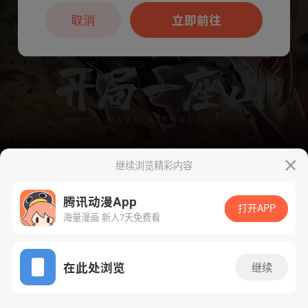
本章节仅支持App阅读，可打开App新用
户7天免费看
取消
立即前往
继续浏览精彩内容
腾讯动漫App
下一话
腾漫App免费看
打开APP
海量漫画 新人7天免费看
App免费看
在此处浏览
继续
244话 1/1