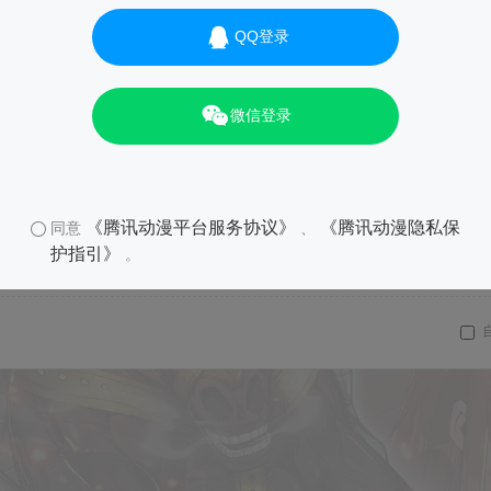
QQ登录
微信登录
《腾讯动漫平台服务协议》
《腾讯动漫隐私保
同意
、
护指引》
。