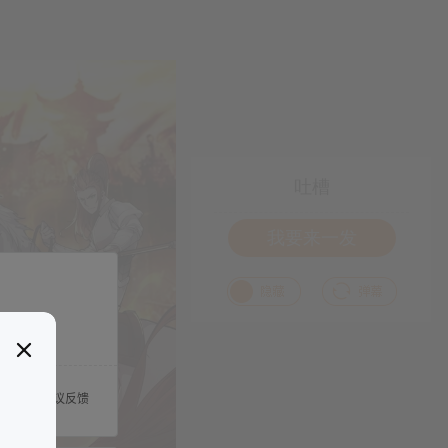
吐槽
我要来一发