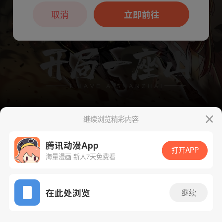
本章节仅支持App阅读，可打开App新用
户7天免费看
取消
立即前往
继续浏览精彩内容
腾讯动漫App
下一话
腾漫App免费看
打开APP
海量漫画 新人7天免费看
App免费看
在此处浏览
继续
92话 1/1