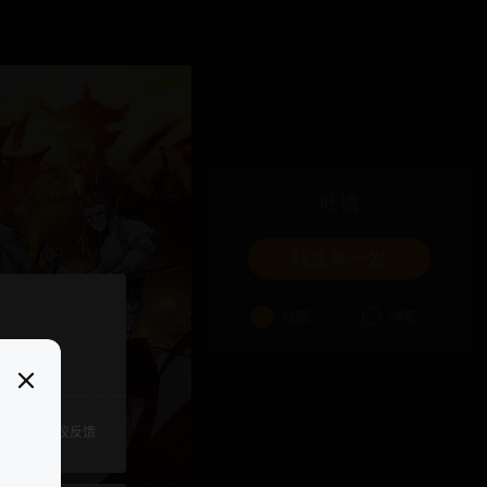
吐槽
我要来一发