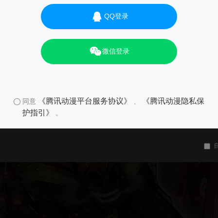
QQ登录
微信登录
《腾讯动漫平台服务协议》
《腾讯动漫隐私保
同意
、
护指引》
。