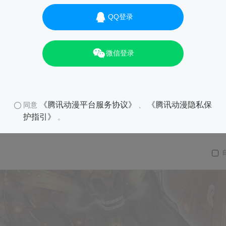
QQ登录
微信登录
《腾讯动漫平台服务协议》
《腾讯动漫隐私保
同意
、
护指引》
。