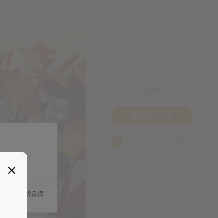
吐槽
我要来一发