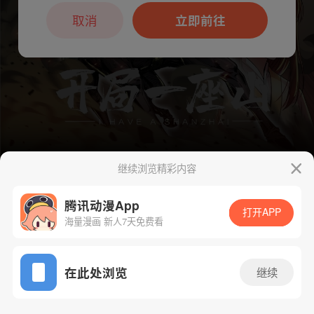
本章节仅支持App阅读，可打开App新用
户7天免费看
取消
立即前往
继续浏览精彩内容
腾讯动漫App
下一话
腾漫App免费看
打开APP
海量漫画 新人7天免费看
App免费看
在此处浏览
继续
1038话 1/1