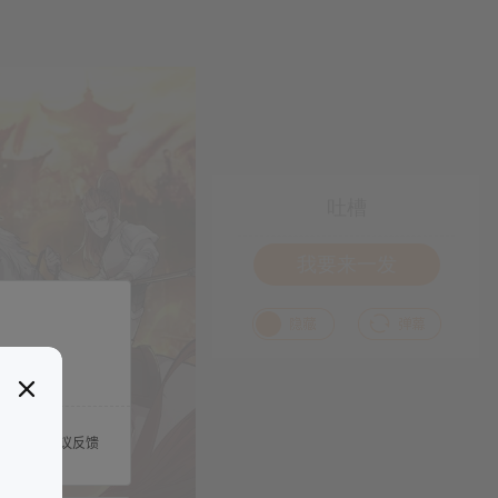
吐槽
我要来一发