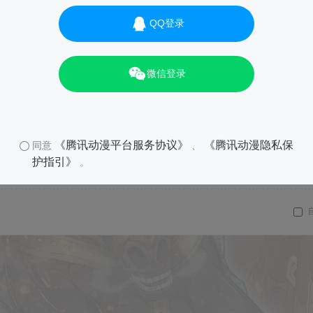
QQ登录
微信登录
《腾讯动漫平台服务协议》
《腾讯动漫隐私保
同意
、
护指引》
。