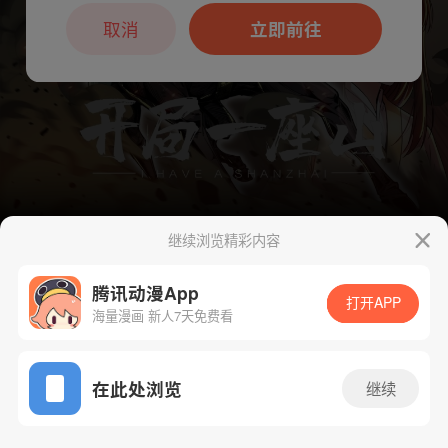
本章节仅支持App阅读，可打开App新用
户7天免费看
取消
立即前往
继续浏览精彩内容
腾讯动漫App
下一话
腾漫App免费看
打开APP
海量漫画 新人7天免费看
App免费看
在此处浏览
继续
286话 1/1