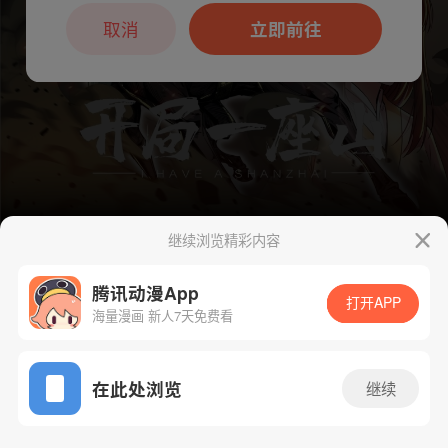
本章节仅支持App阅读，可打开App新用
户7天免费看
取消
立即前往
继续浏览精彩内容
腾讯动漫App
下一话
腾漫App免费看
打开APP
海量漫画 新人7天免费看
App免费看
在此处浏览
继续
619话 1/1