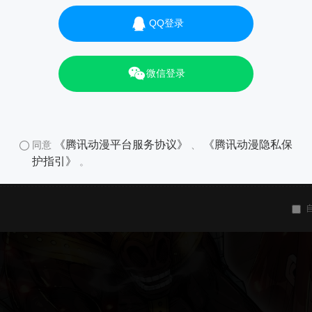
QQ登录
微信登录
《腾讯动漫平台服务协议》
《腾讯动漫隐私保
同意
、
护指引》
。