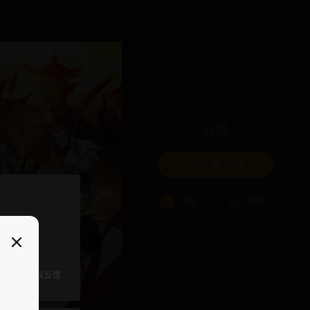
吐槽
我要来一发