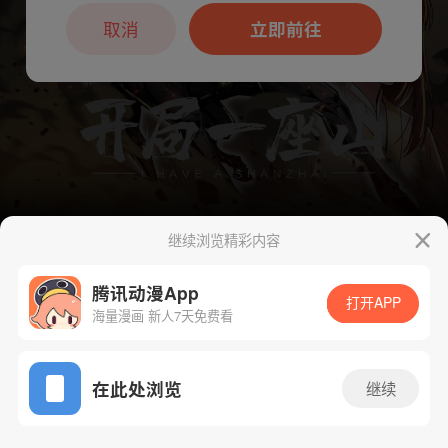
本章节仅支持App阅读，可打开App新用
户7天免费看
取消
立即前往
继续浏览精彩内容
腾讯动漫App
下一话
腾漫App免费看
打开APP
海量漫画 新人7天免费看
App免费看
在此处浏览
继续
410话 1/1