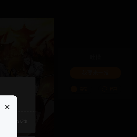
吐槽
我要来一发