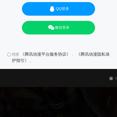
QQ登录
微信登录
《腾讯动漫平台服务协议》
《腾讯动漫隐私保
同意
、
护指引》
。