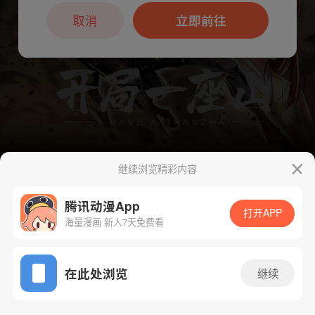
本章节仅支持App阅读，可打开App新用
户7天免费看
取消
立即前往
继续浏览精彩内容
腾讯动漫App
下一话
腾漫App免费看
打开APP
海量漫画 新人7天免费看
App免费看
在此处浏览
继续
140话 1/1