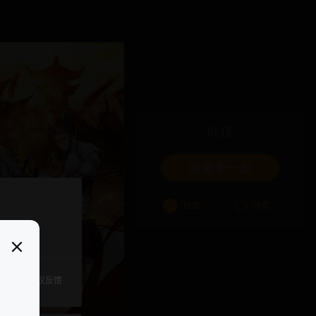
吐槽
我要来一发