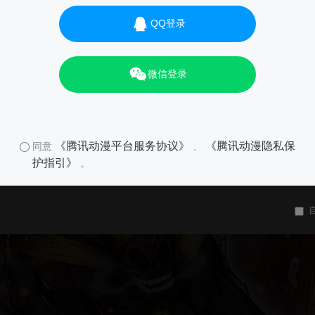
QQ登录
微信登录
《腾讯动漫平台服务协议》
《腾讯动漫隐私保
同意
、
护指引》
。