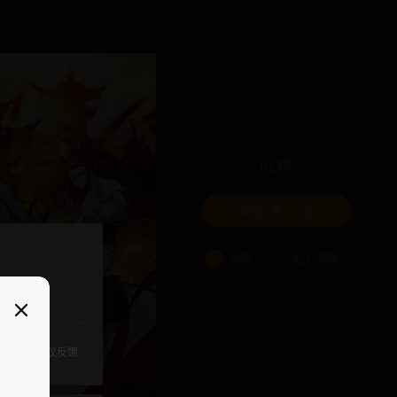
吐槽
我要来一发