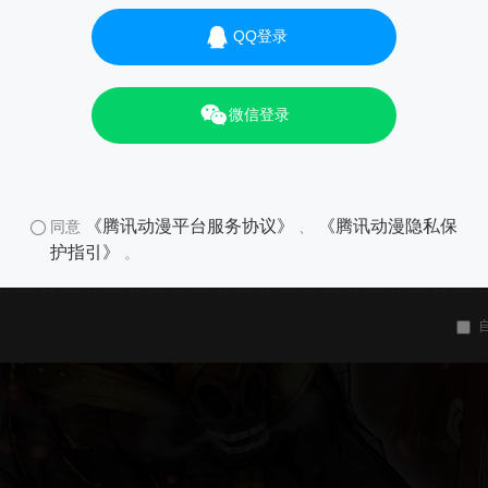
QQ登录
微信登录
《腾讯动漫平台服务协议》
《腾讯动漫隐私保
同意
、
护指引》
。