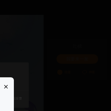
吐槽
我要来一发