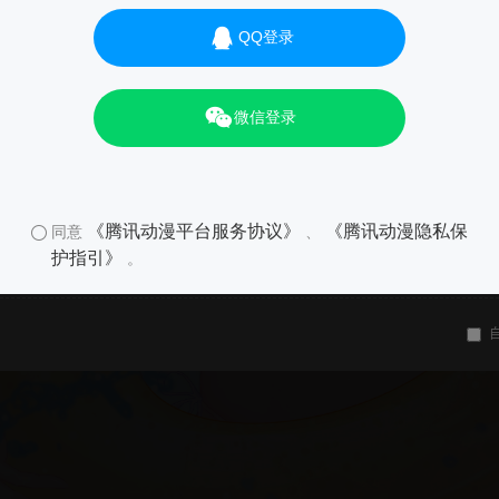
QQ登录
微信登录
《腾讯动漫平台服务协议》
《腾讯动漫隐私保
同意
、
护指引》
。