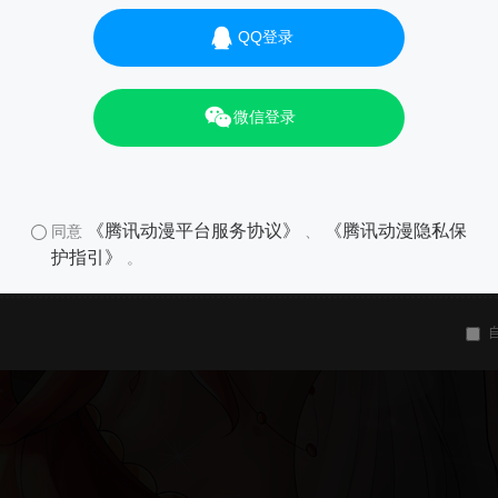
QQ登录
微信登录
《腾讯动漫平台服务协议》
《腾讯动漫隐私保
同意
、
护指引》
。