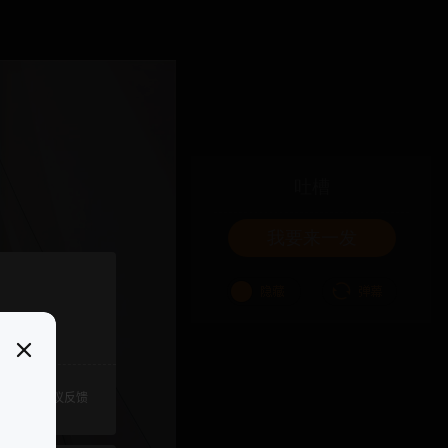
吐槽
我要来一发