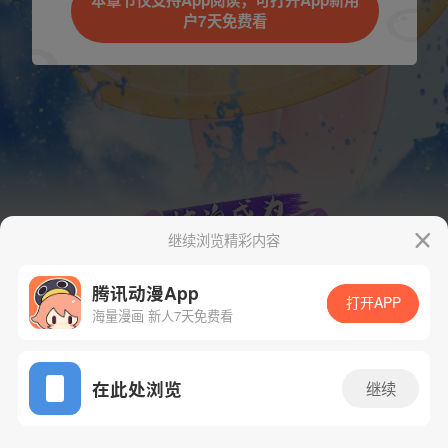
本章节仅支持App阅读，可打开App新用
户7天免费看
取消
立即前往
继续浏览精彩内容
腾讯动漫App
打开APP
海量漫画 新人7天免费看
App免费看
下一话
腾漫App免费看
在此处浏览
继续
362话 1/1