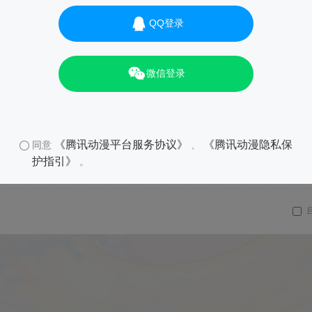
QQ登录
微信登录
《腾讯动漫平台服务协议》
《腾讯动漫隐私保
同意
、
护指引》
。