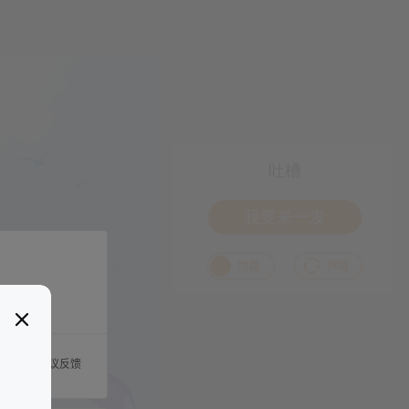
吐槽
我要来一发