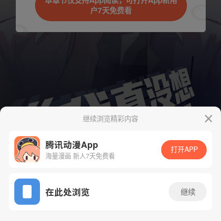
本章节仅支持App阅读，可打开App新用
户7天免费看
取消
立即前往
继续浏览精彩内容
腾讯动漫App
下一话
腾漫App免费看
打开APP
海量漫画 新人7天免费看
App免费看
在此处浏览
继续
124话 1/1