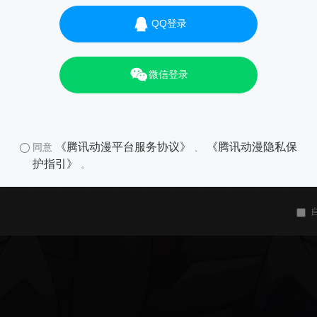
QQ登录
微信登录
《腾讯动漫平台服务协议》
《腾讯动漫隐私保
同意
、
护指引》
。