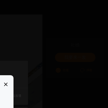
吐槽
我要来一发