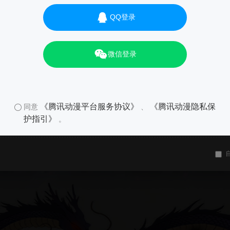
QQ登录
微信登录
《腾讯动漫平台服务协议》
《腾讯动漫隐私保
同意
、
护指引》
。