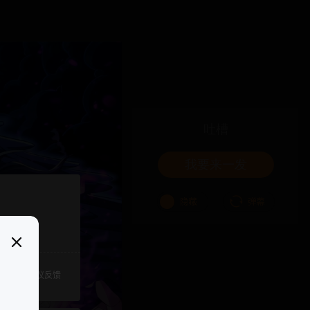
吐槽
我要来一发