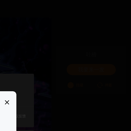
吐槽
我要来一发