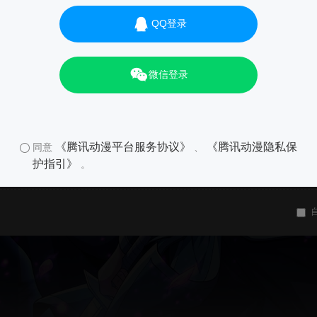
QQ登录
微信登录
《腾讯动漫平台服务协议》
《腾讯动漫隐私保
同意
、
护指引》
。