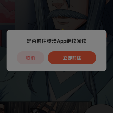
是否前往腾漫App继续阅读
本章节仅支持App阅读，可打开App新用
户7天免费看
取消
立即前往